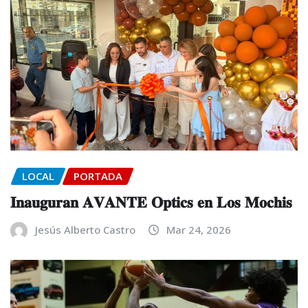
LOCAL
PORTADA
𝐈𝐧𝐚𝐮𝐠𝐮𝐫𝐚𝐧 𝐀𝐕𝐀𝐍𝐓𝐄 𝐎𝐩𝐭𝐢𝐜𝐬 𝐞𝐧 𝐋𝐨𝐬 𝐌𝐨𝐜𝐡𝐢𝐬
Jesús Alberto Castro
Mar 24, 2026