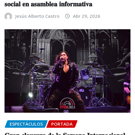
𝐬𝐨𝐜𝐢𝐚𝐥 𝐞𝐧 𝐚𝐬𝐚𝐦𝐛𝐥𝐞𝐚 𝐢𝐧𝐟𝐨𝐫𝐦𝐚𝐭𝐢𝐯𝐚
Jesús Alberto Castro
Abr 29, 2026
ESPECTÁCULOS
PORTADA
𝐆𝐫𝐚𝐧 𝐜𝐥𝐚𝐮𝐬𝐮𝐫𝐚 𝐝𝐞 𝐥𝐚 𝐒𝐞𝐦𝐚𝐧𝐚 𝐈𝐧𝐭𝐞𝐫𝐧𝐚𝐜𝐢𝐨𝐧𝐚𝐥