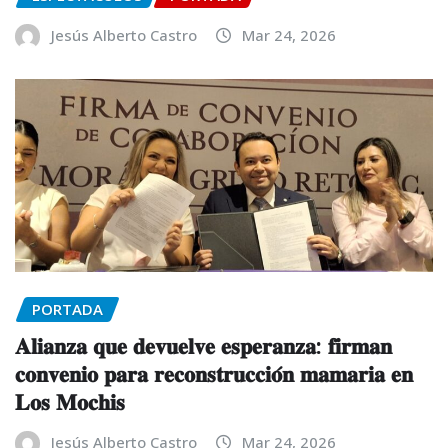
Jesús Alberto Castro
Mar 24, 2026
PORTADA
𝐀𝐥𝐢𝐚𝐧𝐳𝐚 𝐪𝐮𝐞 𝐝𝐞𝐯𝐮𝐞𝐥𝐯𝐞 𝐞𝐬𝐩𝐞𝐫𝐚𝐧𝐳𝐚: 𝐟𝐢𝐫𝐦𝐚𝐧
𝐜𝐨𝐧𝐯𝐞𝐧𝐢𝐨 𝐩𝐚𝐫𝐚 𝐫𝐞𝐜𝐨𝐧𝐬𝐭𝐫𝐮𝐜𝐜𝐢𝐨́𝐧 𝐦𝐚𝐦𝐚𝐫𝐢𝐚 𝐞𝐧
𝐋𝐨𝐬 𝐌𝐨𝐜𝐡𝐢𝐬
Jesús Alberto Castro
Mar 24, 2026