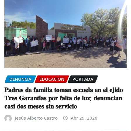
DENUNCIA
EDUCACIÓN
PORTADA
𝐏𝐚𝐝𝐫𝐞𝐬 𝐝𝐞 𝐟𝐚𝐦𝐢𝐥𝐢𝐚 𝐭𝐨𝐦𝐚𝐧 𝐞𝐬𝐜𝐮𝐞𝐥𝐚 𝐞𝐧 𝐞𝐥 𝐞𝐣𝐢𝐝𝐨
𝐓𝐫𝐞𝐬 𝐆𝐚𝐫𝐚𝐧𝐭𝐢́𝐚𝐬 𝐩𝐨𝐫 𝐟𝐚𝐥𝐭𝐚 𝐝𝐞 𝐥𝐮𝐳; 𝐝𝐞𝐧𝐮𝐧𝐜𝐢𝐚𝐧
𝐜𝐚𝐬𝐢 𝐝𝐨𝐬 𝐦𝐞𝐬𝐞𝐬 𝐬𝐢𝐧 𝐬𝐞𝐫𝐯𝐢𝐜𝐢𝐨
Jesús Alberto Castro
Abr 29, 2026