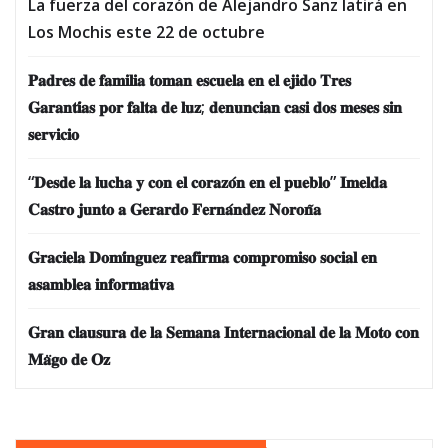
La fuerza del corazón de Alejandro Sanz latirá en
Los Mochis este 22 de octubre
𝐏𝐚𝐝𝐫𝐞𝐬 𝐝𝐞 𝐟𝐚𝐦𝐢𝐥𝐢𝐚 𝐭𝐨𝐦𝐚𝐧 𝐞𝐬𝐜𝐮𝐞𝐥𝐚 𝐞𝐧 𝐞𝐥 𝐞𝐣𝐢𝐝𝐨 𝐓𝐫𝐞𝐬
𝐆𝐚𝐫𝐚𝐧𝐭𝐢́𝐚𝐬 𝐩𝐨𝐫 𝐟𝐚𝐥𝐭𝐚 𝐝𝐞 𝐥𝐮𝐳; 𝐝𝐞𝐧𝐮𝐧𝐜𝐢𝐚𝐧 𝐜𝐚𝐬𝐢 𝐝𝐨𝐬 𝐦𝐞𝐬𝐞𝐬 𝐬𝐢𝐧
𝐬𝐞𝐫𝐯𝐢𝐜𝐢𝐨
“𝐃𝐞𝐬𝐝𝐞 𝐥𝐚 𝐥𝐮𝐜𝐡𝐚 𝐲 𝐜𝐨𝐧 𝐞𝐥 𝐜𝐨𝐫𝐚𝐳𝐨́𝐧 𝐞𝐧 𝐞𝐥 𝐩𝐮𝐞𝐛𝐥𝐨” 𝐈𝐦𝐞𝐥𝐝𝐚
𝐂𝐚𝐬𝐭𝐫𝐨 𝐣𝐮𝐧𝐭𝐨 𝐚 𝐆𝐞𝐫𝐚𝐫𝐝𝐨 𝐅𝐞𝐫𝐧𝐚́𝐧𝐝𝐞𝐳 𝐍𝐨𝐫𝐨𝐧̃𝐚
𝐆𝐫𝐚𝐜𝐢𝐞𝐥𝐚 𝐃𝐨𝐦𝐢́𝐧𝐠𝐮𝐞𝐳 𝐫𝐞𝐚𝐟𝐢𝐫𝐦𝐚 𝐜𝐨𝐦𝐩𝐫𝐨𝐦𝐢𝐬𝐨 𝐬𝐨𝐜𝐢𝐚𝐥 𝐞𝐧
𝐚𝐬𝐚𝐦𝐛𝐥𝐞𝐚 𝐢𝐧𝐟𝐨𝐫𝐦𝐚𝐭𝐢𝐯𝐚
𝐆𝐫𝐚𝐧 𝐜𝐥𝐚𝐮𝐬𝐮𝐫𝐚 𝐝𝐞 𝐥𝐚 𝐒𝐞𝐦𝐚𝐧𝐚 𝐈𝐧𝐭𝐞𝐫𝐧𝐚𝐜𝐢𝐨𝐧𝐚𝐥 𝐝𝐞 𝐥𝐚 𝐌𝐨𝐭𝐨 𝐜𝐨𝐧
𝐌𝐚̈𝐠𝐨 𝐝𝐞 𝐎𝐳