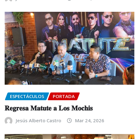
ESPECTÁCULOS
PORTADA
𝐑𝐞𝐠𝐫𝐞𝐬𝐚 𝐌𝐚𝐭𝐮𝐭𝐞 𝐚 𝐋𝐨𝐬 𝐌𝐨𝐜𝐡𝐢𝐬
Jesús Alberto Castro
Mar 24, 2026