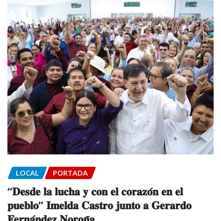
LOCAL
PORTADA
“𝐃𝐞𝐬𝐝𝐞 𝐥𝐚 𝐥𝐮𝐜𝐡𝐚 𝐲 𝐜𝐨𝐧 𝐞𝐥 𝐜𝐨𝐫𝐚𝐳𝐨́𝐧 𝐞𝐧 𝐞𝐥
𝐩𝐮𝐞𝐛𝐥𝐨” 𝐈𝐦𝐞𝐥𝐝𝐚 𝐂𝐚𝐬𝐭𝐫𝐨 𝐣𝐮𝐧𝐭𝐨 𝐚 𝐆𝐞𝐫𝐚𝐫𝐝𝐨
𝐅𝐞𝐫𝐧𝐚́𝐧𝐝𝐞𝐳 𝐍𝐨𝐫𝐨𝐧̃𝐚