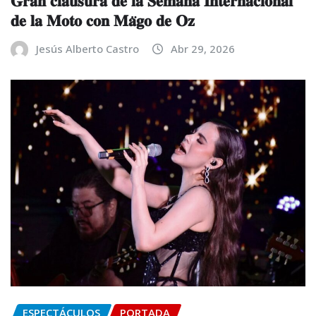
𝐝𝐞 𝐥𝐚 𝐌𝐨𝐭𝐨 𝐜𝐨𝐧 𝐌𝐚̈𝐠𝐨 𝐝𝐞 𝐎𝐳
Jesús Alberto Castro
Abr 29, 2026
ESPECTÁCULOS
PORTADA