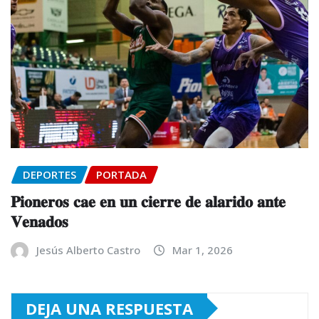
DEPORTES
PORTADA
𝐏𝐢𝐨𝐧𝐞𝐫𝐨𝐬 𝐜𝐚𝐞 𝐞𝐧 𝐮𝐧 𝐜𝐢𝐞𝐫𝐫𝐞 𝐝𝐞 𝐚𝐥𝐚𝐫𝐢𝐝𝐨 𝐚𝐧𝐭𝐞
𝐕𝐞𝐧𝐚𝐝𝐨𝐬
Jesús Alberto Castro
Mar 1, 2026
DEJA UNA RESPUESTA