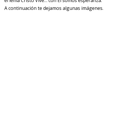
el lema Cristo Vive… con Él somos esperanza.
A continuación te dejamos algunas imágenes.