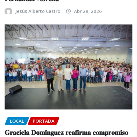
Jesús Alberto Castro
Abr 29, 2026
LOCAL
PORTADA
𝐆𝐫𝐚𝐜𝐢𝐞𝐥𝐚 𝐃𝐨𝐦𝐢́𝐧𝐠𝐮𝐞𝐳 𝐫𝐞𝐚𝐟𝐢𝐫𝐦𝐚 𝐜𝐨𝐦𝐩𝐫𝐨𝐦𝐢𝐬𝐨