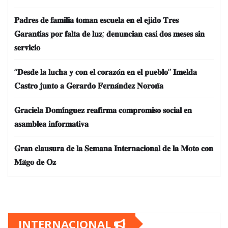
𝐏𝐚𝐝𝐫𝐞𝐬 𝐝𝐞 𝐟𝐚𝐦𝐢𝐥𝐢𝐚 𝐭𝐨𝐦𝐚𝐧 𝐞𝐬𝐜𝐮𝐞𝐥𝐚 𝐞𝐧 𝐞𝐥 𝐞𝐣𝐢𝐝𝐨 𝐓𝐫𝐞𝐬
𝐆𝐚𝐫𝐚𝐧𝐭𝐢́𝐚𝐬 𝐩𝐨𝐫 𝐟𝐚𝐥𝐭𝐚 𝐝𝐞 𝐥𝐮𝐳; 𝐝𝐞𝐧𝐮𝐧𝐜𝐢𝐚𝐧 𝐜𝐚𝐬𝐢 𝐝𝐨𝐬 𝐦𝐞𝐬𝐞𝐬 𝐬𝐢𝐧
𝐬𝐞𝐫𝐯𝐢𝐜𝐢𝐨
“𝐃𝐞𝐬𝐝𝐞 𝐥𝐚 𝐥𝐮𝐜𝐡𝐚 𝐲 𝐜𝐨𝐧 𝐞𝐥 𝐜𝐨𝐫𝐚𝐳𝐨́𝐧 𝐞𝐧 𝐞𝐥 𝐩𝐮𝐞𝐛𝐥𝐨” 𝐈𝐦𝐞𝐥𝐝𝐚
𝐂𝐚𝐬𝐭𝐫𝐨 𝐣𝐮𝐧𝐭𝐨 𝐚 𝐆𝐞𝐫𝐚𝐫𝐝𝐨 𝐅𝐞𝐫𝐧𝐚́𝐧𝐝𝐞𝐳 𝐍𝐨𝐫𝐨𝐧̃𝐚
𝐆𝐫𝐚𝐜𝐢𝐞𝐥𝐚 𝐃𝐨𝐦𝐢́𝐧𝐠𝐮𝐞𝐳 𝐫𝐞𝐚𝐟𝐢𝐫𝐦𝐚 𝐜𝐨𝐦𝐩𝐫𝐨𝐦𝐢𝐬𝐨 𝐬𝐨𝐜𝐢𝐚𝐥 𝐞𝐧
𝐚𝐬𝐚𝐦𝐛𝐥𝐞𝐚 𝐢𝐧𝐟𝐨𝐫𝐦𝐚𝐭𝐢𝐯𝐚
𝐆𝐫𝐚𝐧 𝐜𝐥𝐚𝐮𝐬𝐮𝐫𝐚 𝐝𝐞 𝐥𝐚 𝐒𝐞𝐦𝐚𝐧𝐚 𝐈𝐧𝐭𝐞𝐫𝐧𝐚𝐜𝐢𝐨𝐧𝐚𝐥 𝐝𝐞 𝐥𝐚 𝐌𝐨𝐭𝐨 𝐜𝐨𝐧
𝐌𝐚̈𝐠𝐨 𝐝𝐞 𝐎𝐳
INTERNACIONAL