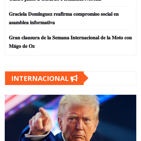
𝐆𝐫𝐚𝐜𝐢𝐞𝐥𝐚 𝐃𝐨𝐦𝐢́𝐧𝐠𝐮𝐞𝐳 𝐫𝐞𝐚𝐟𝐢𝐫𝐦𝐚 𝐜𝐨𝐦𝐩𝐫𝐨𝐦𝐢𝐬𝐨 𝐬𝐨𝐜𝐢𝐚𝐥 𝐞𝐧
𝐚𝐬𝐚𝐦𝐛𝐥𝐞𝐚 𝐢𝐧𝐟𝐨𝐫𝐦𝐚𝐭𝐢𝐯𝐚
𝐆𝐫𝐚𝐧 𝐜𝐥𝐚𝐮𝐬𝐮𝐫𝐚 𝐝𝐞 𝐥𝐚 𝐒𝐞𝐦𝐚𝐧𝐚 𝐈𝐧𝐭𝐞𝐫𝐧𝐚𝐜𝐢𝐨𝐧𝐚𝐥 𝐝𝐞 𝐥𝐚 𝐌𝐨𝐭𝐨 𝐜𝐨𝐧
𝐌𝐚̈𝐠𝐨 𝐝𝐞 𝐎𝐳
INTERNACIONAL