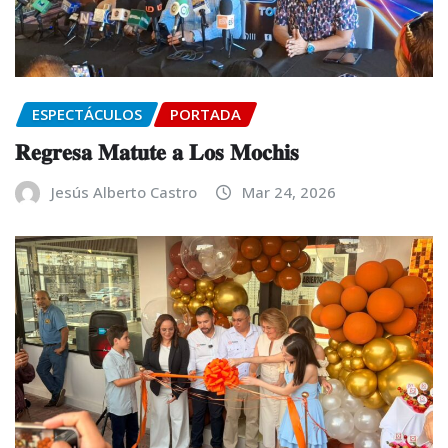
ESPECTÁCULOS
PORTADA
𝐑𝐞𝐠𝐫𝐞𝐬𝐚 𝐌𝐚𝐭𝐮𝐭𝐞 𝐚 𝐋𝐨𝐬 𝐌𝐨𝐜𝐡𝐢𝐬
Jesús Alberto Castro
Mar 24, 2026