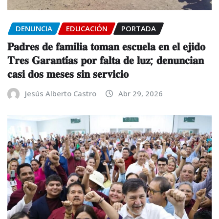
DENUNCIA
EDUCACIÓN
PORTADA
𝐏𝐚𝐝𝐫𝐞𝐬 𝐝𝐞 𝐟𝐚𝐦𝐢𝐥𝐢𝐚 𝐭𝐨𝐦𝐚𝐧 𝐞𝐬𝐜𝐮𝐞𝐥𝐚 𝐞𝐧 𝐞𝐥 𝐞𝐣𝐢𝐝𝐨
𝐓𝐫𝐞𝐬 𝐆𝐚𝐫𝐚𝐧𝐭𝐢́𝐚𝐬 𝐩𝐨𝐫 𝐟𝐚𝐥𝐭𝐚 𝐝𝐞 𝐥𝐮𝐳; 𝐝𝐞𝐧𝐮𝐧𝐜𝐢𝐚𝐧
𝐜𝐚𝐬𝐢 𝐝𝐨𝐬 𝐦𝐞𝐬𝐞𝐬 𝐬𝐢𝐧 𝐬𝐞𝐫𝐯𝐢𝐜𝐢𝐨
Jesús Alberto Castro
Abr 29, 2026