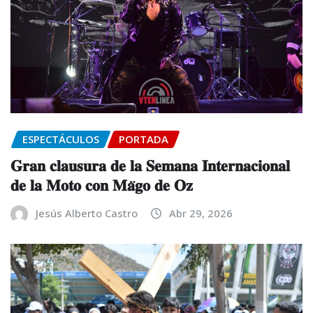
ESPECTÁCULOS
PORTADA
𝐆𝐫𝐚𝐧 𝐜𝐥𝐚𝐮𝐬𝐮𝐫𝐚 𝐝𝐞 𝐥𝐚 𝐒𝐞𝐦𝐚𝐧𝐚 𝐈𝐧𝐭𝐞𝐫𝐧𝐚𝐜𝐢𝐨𝐧𝐚𝐥
𝐝𝐞 𝐥𝐚 𝐌𝐨𝐭𝐨 𝐜𝐨𝐧 𝐌𝐚̈𝐠𝐨 𝐝𝐞 𝐎𝐳
Jesús Alberto Castro
Abr 29, 2026