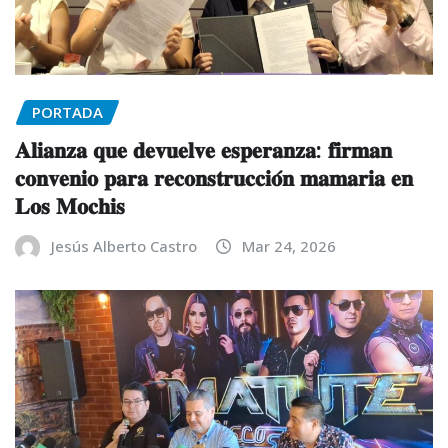
PORTADA
𝐀𝐥𝐢𝐚𝐧𝐳𝐚 𝐪𝐮𝐞 𝐝𝐞𝐯𝐮𝐞𝐥𝐯𝐞 𝐞𝐬𝐩𝐞𝐫𝐚𝐧𝐳𝐚: 𝐟𝐢𝐫𝐦𝐚𝐧
𝐜𝐨𝐧𝐯𝐞𝐧𝐢𝐨 𝐩𝐚𝐫𝐚 𝐫𝐞𝐜𝐨𝐧𝐬𝐭𝐫𝐮𝐜𝐜𝐢𝐨́𝐧 𝐦𝐚𝐦𝐚𝐫𝐢𝐚 𝐞𝐧
𝐋𝐨𝐬 𝐌𝐨𝐜𝐡𝐢𝐬
Jesús Alberto Castro
Mar 24, 2026