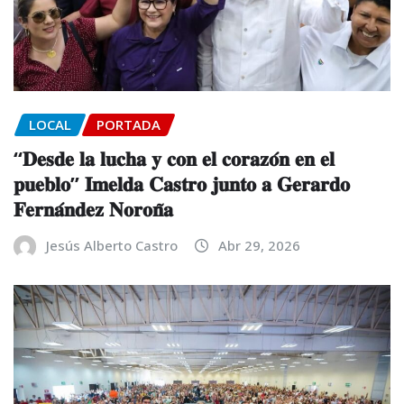
LOCAL
PORTADA
“𝐃𝐞𝐬𝐝𝐞 𝐥𝐚 𝐥𝐮𝐜𝐡𝐚 𝐲 𝐜𝐨𝐧 𝐞𝐥 𝐜𝐨𝐫𝐚𝐳𝐨́𝐧 𝐞𝐧 𝐞𝐥
𝐩𝐮𝐞𝐛𝐥𝐨” 𝐈𝐦𝐞𝐥𝐝𝐚 𝐂𝐚𝐬𝐭𝐫𝐨 𝐣𝐮𝐧𝐭𝐨 𝐚 𝐆𝐞𝐫𝐚𝐫𝐝𝐨
𝐅𝐞𝐫𝐧𝐚́𝐧𝐝𝐞𝐳 𝐍𝐨𝐫𝐨𝐧̃𝐚
Jesús Alberto Castro
Abr 29, 2026