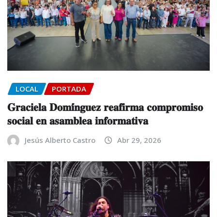
LOCAL
PORTADA
𝐆𝐫𝐚𝐜𝐢𝐞𝐥𝐚 𝐃𝐨𝐦𝐢́𝐧𝐠𝐮𝐞𝐳 𝐫𝐞𝐚𝐟𝐢𝐫𝐦𝐚 𝐜𝐨𝐦𝐩𝐫𝐨𝐦𝐢𝐬𝐨
𝐬𝐨𝐜𝐢𝐚𝐥 𝐞𝐧 𝐚𝐬𝐚𝐦𝐛𝐥𝐞𝐚 𝐢𝐧𝐟𝐨𝐫𝐦𝐚𝐭𝐢𝐯𝐚
Jesús Alberto Castro
Abr 29, 2026