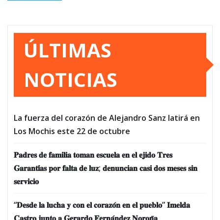
ÚLTIMAS
NOTICIAS
La fuerza del corazón de Alejandro Sanz latirá en
Los Mochis este 22 de octubre
𝐏𝐚𝐝𝐫𝐞𝐬 𝐝𝐞 𝐟𝐚𝐦𝐢𝐥𝐢𝐚 𝐭𝐨𝐦𝐚𝐧 𝐞𝐬𝐜𝐮𝐞𝐥𝐚 𝐞𝐧 𝐞𝐥 𝐞𝐣𝐢𝐝𝐨 𝐓𝐫𝐞𝐬
𝐆𝐚𝐫𝐚𝐧𝐭𝐢́𝐚𝐬 𝐩𝐨𝐫 𝐟𝐚𝐥𝐭𝐚 𝐝𝐞 𝐥𝐮𝐳; 𝐝𝐞𝐧𝐮𝐧𝐜𝐢𝐚𝐧 𝐜𝐚𝐬𝐢 𝐝𝐨𝐬 𝐦𝐞𝐬𝐞𝐬 𝐬𝐢𝐧
𝐬𝐞𝐫𝐯𝐢𝐜𝐢𝐨
“𝐃𝐞𝐬𝐝𝐞 𝐥𝐚 𝐥𝐮𝐜𝐡𝐚 𝐲 𝐜𝐨𝐧 𝐞𝐥 𝐜𝐨𝐫𝐚𝐳𝐨́𝐧 𝐞𝐧 𝐞𝐥 𝐩𝐮𝐞𝐛𝐥𝐨” 𝐈𝐦𝐞𝐥𝐝𝐚
𝐂𝐚𝐬𝐭𝐫𝐨 𝐣𝐮𝐧𝐭𝐨 𝐚 𝐆𝐞𝐫𝐚𝐫𝐝𝐨 𝐅𝐞𝐫𝐧𝐚́𝐧𝐝𝐞𝐳 𝐍𝐨𝐫𝐨𝐧̃𝐚