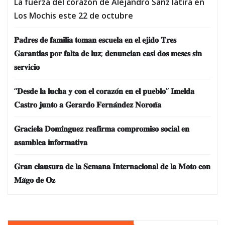
La fuerza del corazón de Alejandro Sanz latirá en
Los Mochis este 22 de octubre
𝐏𝐚𝐝𝐫𝐞𝐬 𝐝𝐞 𝐟𝐚𝐦𝐢𝐥𝐢𝐚 𝐭𝐨𝐦𝐚𝐧 𝐞𝐬𝐜𝐮𝐞𝐥𝐚 𝐞𝐧 𝐞𝐥 𝐞𝐣𝐢𝐝𝐨 𝐓𝐫𝐞𝐬
𝐆𝐚𝐫𝐚𝐧𝐭𝐢́𝐚𝐬 𝐩𝐨𝐫 𝐟𝐚𝐥𝐭𝐚 𝐝𝐞 𝐥𝐮𝐳; 𝐝𝐞𝐧𝐮𝐧𝐜𝐢𝐚𝐧 𝐜𝐚𝐬𝐢 𝐝𝐨𝐬 𝐦𝐞𝐬𝐞𝐬 𝐬𝐢𝐧
𝐬𝐞𝐫𝐯𝐢𝐜𝐢𝐨
“𝐃𝐞𝐬𝐝𝐞 𝐥𝐚 𝐥𝐮𝐜𝐡𝐚 𝐲 𝐜𝐨𝐧 𝐞𝐥 𝐜𝐨𝐫𝐚𝐳𝐨́𝐧 𝐞𝐧 𝐞𝐥 𝐩𝐮𝐞𝐛𝐥𝐨” 𝐈𝐦𝐞𝐥𝐝𝐚
𝐂𝐚𝐬𝐭𝐫𝐨 𝐣𝐮𝐧𝐭𝐨 𝐚 𝐆𝐞𝐫𝐚𝐫𝐝𝐨 𝐅𝐞𝐫𝐧𝐚́𝐧𝐝𝐞𝐳 𝐍𝐨𝐫𝐨𝐧̃𝐚
𝐆𝐫𝐚𝐜𝐢𝐞𝐥𝐚 𝐃𝐨𝐦𝐢́𝐧𝐠𝐮𝐞𝐳 𝐫𝐞𝐚𝐟𝐢𝐫𝐦𝐚 𝐜𝐨𝐦𝐩𝐫𝐨𝐦𝐢𝐬𝐨 𝐬𝐨𝐜𝐢𝐚𝐥 𝐞𝐧
𝐚𝐬𝐚𝐦𝐛𝐥𝐞𝐚 𝐢𝐧𝐟𝐨𝐫𝐦𝐚𝐭𝐢𝐯𝐚
𝐆𝐫𝐚𝐧 𝐜𝐥𝐚𝐮𝐬𝐮𝐫𝐚 𝐝𝐞 𝐥𝐚 𝐒𝐞𝐦𝐚𝐧𝐚 𝐈𝐧𝐭𝐞𝐫𝐧𝐚𝐜𝐢𝐨𝐧𝐚𝐥 𝐝𝐞 𝐥𝐚 𝐌𝐨𝐭𝐨 𝐜𝐨𝐧
𝐌𝐚̈𝐠𝐨 𝐝𝐞 𝐎𝐳