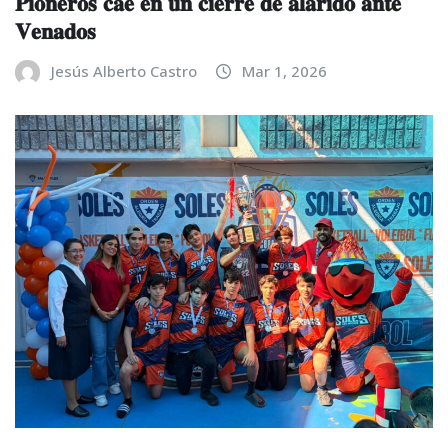
𝐏𝐢𝐨𝐧𝐞𝐫𝐨𝐬 𝐜𝐚𝐞 𝐞𝐧 𝐮𝐧 𝐜𝐢𝐞𝐫𝐫𝐞 𝐝𝐞 𝐚𝐥𝐚𝐫𝐢𝐝𝐨 𝐚𝐧𝐭𝐞
𝐕𝐞𝐧𝐚𝐝𝐨𝐬
Jesús Alberto Castro
Mar 1, 2026