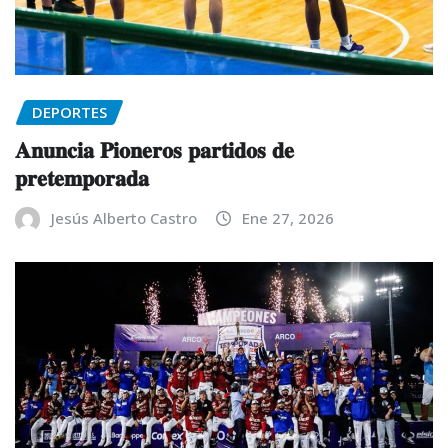
DEPORTES
𝐀𝐧𝐮𝐧𝐜𝐢𝐚 𝐏𝐢𝐨𝐧𝐞𝐫𝐨𝐬 𝐩𝐚𝐫𝐭𝐢𝐝𝐨𝐬 𝐝𝐞
𝐩𝐫𝐞𝐭𝐞𝐦𝐩𝐨𝐫𝐚𝐝𝐚
Jesús Alberto Castro
Ene 27, 2026