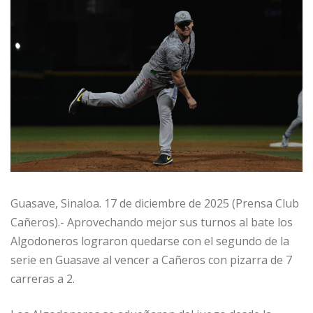
Guasave, Sinaloa. 17 de diciembre de 2025 (Prensa Club
Cañeros).- Aprovechando mejor sus turnos al bate los
Algodoneros lograron quedarse con el segundo de la
serie en Guasave al vencer a Cañeros con pizarra de 7
carreras a 2.