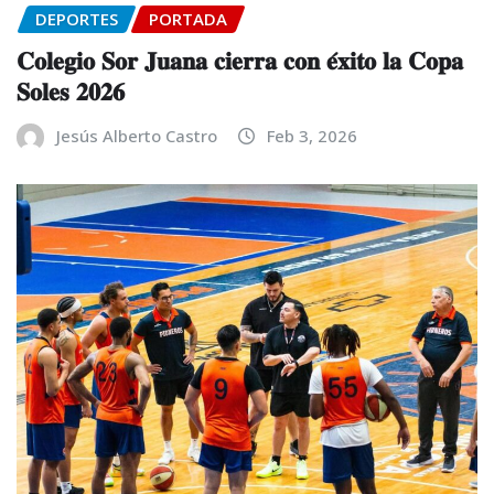
DEPORTES
PORTADA
𝐂𝐨𝐥𝐞𝐠𝐢𝐨 𝐒𝐨𝐫 𝐉𝐮𝐚𝐧𝐚 𝐜𝐢𝐞𝐫𝐫𝐚 𝐜𝐨𝐧 𝐞́𝐱𝐢𝐭𝐨 𝐥𝐚 𝐂𝐨𝐩𝐚
𝐒𝐨𝐥𝐞𝐬 𝟐𝟎𝟐𝟔
Jesús Alberto Castro
Feb 3, 2026